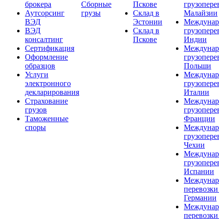
брокера
Сборные
Пскове
грузопере
Аутсорсинг
грузы
Склад в
Малайзии
ВЭД
Эстонии
Междунар
ВЭД
Склад в
грузопере
консалтинг
Пскове
Индии
Сертификация
Междунар
Оформление
грузопере
образцов
Польши
Услуги
Междунар
электронного
грузопере
декларирования
Италии
Страхование
Междунар
грузов
грузопере
Таможенные
Франции
споры
Междунар
грузопере
Чехии
Междунар
грузопере
Испании
Междунар
перевозки
Германии
Междунар
перевозки