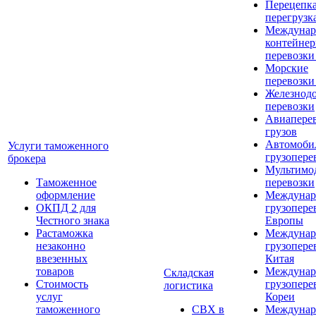
Перецепка
перегрузк
Междунар
контейне
перевозки
Морские
перевозки
Железнод
перевозки
Авиапере
грузов
Автомоби
Услуги таможенного
грузопере
брокера
Мультимо
Таможенное
перевозки
оформление
Междунар
ОКПД 2 для
грузопере
Честного знака
Европы
Растаможка
Междунар
незаконно
грузопере
ввезенных
Китая
товаров
Междунар
Складская
Стоимость
грузопере
логистика
услуг
Кореи
таможенного
СВХ в
Междунар