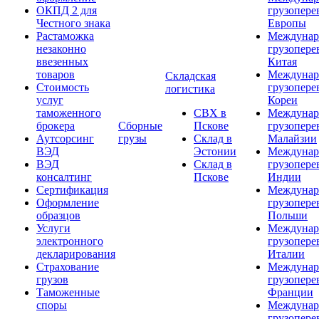
ОКПД 2 для
грузопере
Честного знака
Европы
Растаможка
Междунар
незаконно
грузопере
ввезенных
Китая
товаров
Междунар
Складская
Стоимость
грузопере
логистика
услуг
Кореи
таможенного
СВХ в
Междунар
брокера
Сборные
Пскове
грузопере
Аутсорсинг
грузы
Склад в
Малайзии
ВЭД
Эстонии
Междунар
ВЭД
Склад в
грузопере
консалтинг
Пскове
Индии
Сертификация
Междунар
Оформление
грузопере
образцов
Польши
Услуги
Междунар
электронного
грузопере
декларирования
Италии
Страхование
Междунар
грузов
грузопере
Таможенные
Франции
споры
Междунар
грузопере