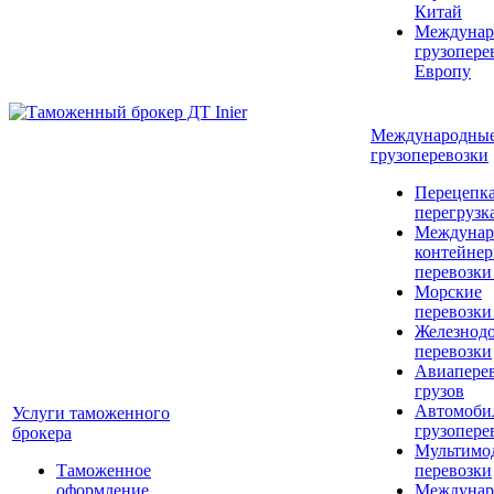
Китай
Междунар
грузопере
Европу
Международны
грузоперевозки
Перецепка
перегрузк
Междунар
контейне
перевозки
Морские
перевозки
Железнод
перевозки
Авиапере
грузов
Автомоби
Услуги таможенного
грузопере
брокера
Мультимо
Таможенное
перевозки
оформление
Междунар