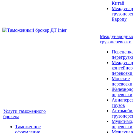
Китай
Междунар
грузопере
Европу
Международны
грузоперевозки
Перецепка
перегрузк
Междунар
контейне
перевозки
Морские
перевозки
Железнод
перевозки
Авиапере
грузов
Автомоби
Услуги таможенного
грузопере
брокера
Мультимо
Таможенное
перевозки
оформление
Междунар