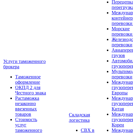
Перецепка
перегрузк
Междунар
контейне
перевозки
Морские
перевозки
Железнод
перевозки
Авиапере
грузов
Автомоби
Услуги таможенного
грузопере
брокера
Мультимо
Таможенное
перевозки
оформление
Междунар
ОКПД 2 для
грузопере
Честного знака
Европы
Растаможка
Междунар
незаконно
грузопере
ввезенных
Китая
товаров
Междунар
Складская
Стоимость
грузопере
логистика
услуг
Кореи
таможенного
СВХ в
Междунар