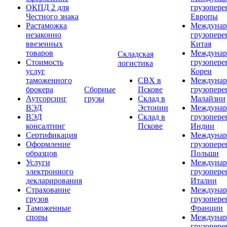
ОКПД 2 для
грузопере
Честного знака
Европы
Растаможка
Междунар
незаконно
грузопере
ввезенных
Китая
товаров
Междунар
Складская
Стоимость
грузопере
логистика
услуг
Кореи
таможенного
СВХ в
Междунар
брокера
Сборные
Пскове
грузопере
Аутсорсинг
грузы
Склад в
Малайзии
ВЭД
Эстонии
Междунар
ВЭД
Склад в
грузопере
консалтинг
Пскове
Индии
Сертификация
Междунар
Оформление
грузопере
образцов
Польши
Услуги
Междунар
электронного
грузопере
декларирования
Италии
Страхование
Междунар
грузов
грузопере
Таможенные
Франции
споры
Междунар
грузопере