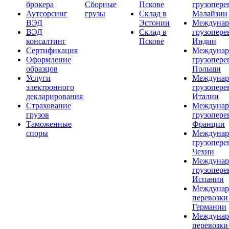
брокера
Сборные
Пскове
грузопере
Аутсорсинг
грузы
Склад в
Малайзии
ВЭД
Эстонии
Междунар
ВЭД
Склад в
грузопере
консалтинг
Пскове
Индии
Сертификация
Междунар
Оформление
грузопере
образцов
Польши
Услуги
Междунар
электронного
грузопере
декларирования
Италии
Страхование
Междунар
грузов
грузопере
Таможенные
Франции
споры
Междунар
грузопере
Чехии
Междунар
грузопере
Испании
Междунар
перевозки
Германии
Междунар
перевозки